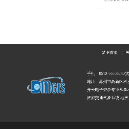
梦图首页
|
手机：0512-66806280(
地址：苏州市高新区科发
开云电子登录专业从事
旅游交通气象系统
地灾