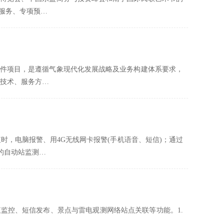
服务、专项预…
件项目，是遵循气象现代化发展战略及业务构建体系要求，
报技术、服务方…
时，电脑报警、用4G无线网卡报警(手机语音、短信)；通过
的自动站监测…
监控、短信发布、景点与雷电观测网络站点关联等功能。1.