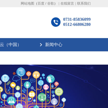
网站地图
（
百度
/
谷歌
）
|
在线留言
|
联系我们
0731-85836099
0512-66806280
云（中国）
新闻中心