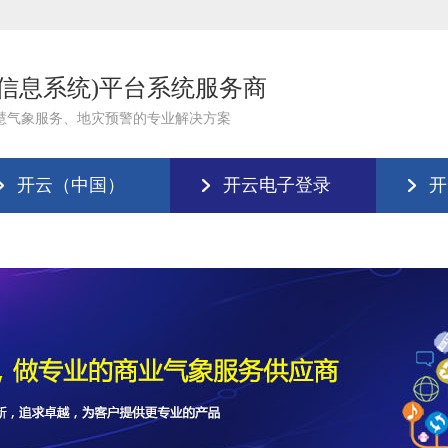
理信息系统)平台系统服务商
慧气象服务、地灾预警的专业解决方案
开云（中国）
开云电子登录
开