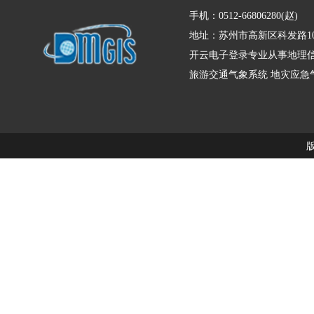
手机：0512-66806280(赵)
地址：苏州市高新区科发路10
开云电子登录专业从事地理信
旅游交通气象系统
地灾应急