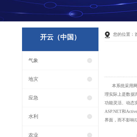
您的位置：
开云（中国）
气象
地灾
本系统采用网络
理实际上是数据
应急
功能灵活、动态
ASP.NET和
水利
界面，而不影响
农业