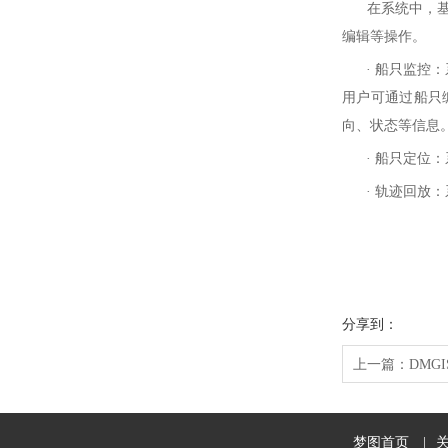
在系统中，基于
编辑等操作。
· 船只监控：
用户可通过船只
向、状态等信息
· 船只定位：
· 轨迹回放：
分享到：
上一篇：
DMG
梦图首页
|