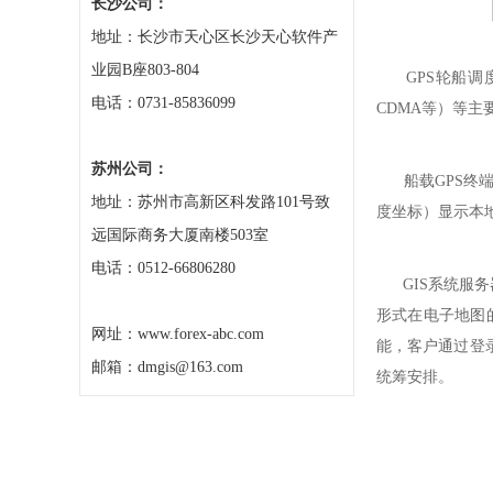
长沙公司：
地址：长沙市天心区长沙天心软件产
业园B座803-804
GPS轮船调度监
电话：0731-85836099
CDMA等）等主
苏州公司：
船载GPS终端
地址：苏州市高新区科发路101号致
度坐标）显示本
远国际商务大厦南楼503室
电话：0512-66806280
GIS系统服务
形式在电子地图的
网址：www.forex-abc.com
能，客户通过登
邮箱：dmgis@163.com
统筹安排。