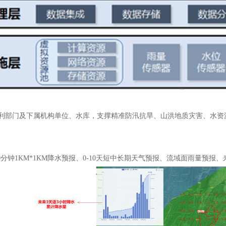
利部门及下属机构单位、水库，支撑精准防汛抗旱、山洪地质灾害、水资
10分钟1KM*1KM降水预报、0-10天短中长期天气预报、流域面雨量预报