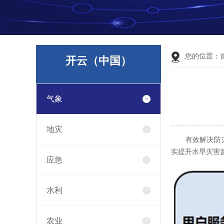
您的位置：
开云（中国）
气象
地灾
有效解决防
实提升水旱灾害
应急
水利
农业