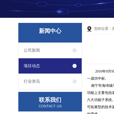
您的位置：
新闻中心
公司新闻
项目动态
2016年
一成功中标。
行业资讯
南宁市海绵城市
功能上主要包括
联系我们
六大功能子系统
CONTACT US
可拓展型的技术