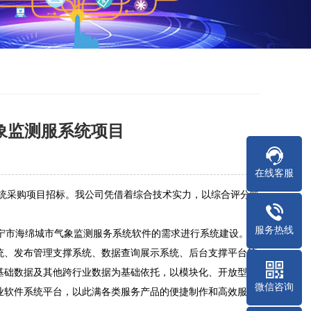
象监测服系统项目
在线客服
系统采购项目招标。我公司凭借着综合技术实力，以综合评分第
服务热线
宁市海绵城市气象监测服务系统软件的需求进行系统建设。在
统、发布管理支撑系统、数据查询展示系统、后台支撑平台等
基础数据及其他跨行业数据为基础依托，以模块化、开放型、
微信咨询
业软件系统平台，以此满各类服务产品的便捷制作和高效服务